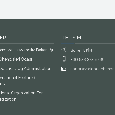
LER
İLETİŞİM
rım ve Hayvancılık Bakanlığı
Soner EKİN
ühendisleri Odası
+90 533 373 5269
ood and Drug Administration
soner@vodendanismanl
ernational Featured
rts
tional Organization For
rdization