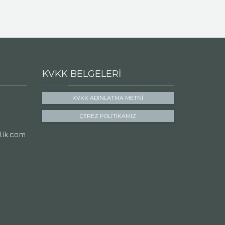
KVKK BELGELERI
KVKK ADINLATMA METNI
ÇEREZ POLITIKAMIZ
ik.com