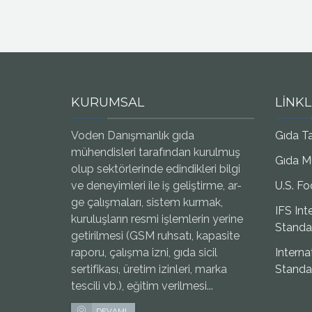
KURUMSAL
LİNK
Voden Danışmanlık gıda
Gıda Ta
mühendisleri tarafından kurulmuş
Gıda M
olup sektörlerinde edindikleri bilgi
ve deneyimleri ile iş geliştirme, ar-
U.S. F
ge çalışmaları, sistem kurmak,
IFS Int
kuruluşların resmi işlemlerin yerine
Standa
getirilmesi (GSM ruhsatı, kapasite
raporu, çalışma izni, gıda sicil
Interna
sertifikası, üretim izinleri, marka
Standa
tescili vb.), eğitim verilmesi...
DEVAMI