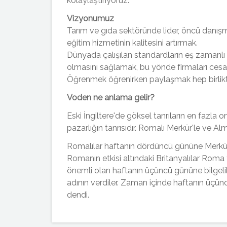
kolaylaştırıyoruz.
Vizyonumuz
Tarım ve gıda sektöründe lider, öncü danış
eğitim hizmetinin kalitesini artırmak.
Dünyada çalışılan standardların eş zamanlı 
olmasını sağlamak, bu yönde firmaları ces
Öğrenmek öğrenirken paylaşmak hep birli
Voden ne anlama gelir?
Eski İngiltere'de göksel tanrıların en fazla on
pazarlığın tanrısıdır. Romalı Merkür'le ve A
Romalılar haftanın dördüncü gününe Merkürü
Romanın etkisi altındaki Britanyalılar Roma t
önemli olan haftanın üçüncü gününe bilgelik
adının verdiler. Zaman içinde haftanın 
dendi.