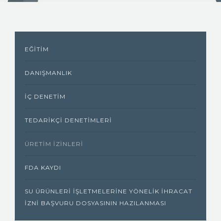
KAYNAKLAR
MEVZUATLAR
EĞITIM
FOTO GALERI
DANIŞMANLIK
İLETIŞIM
İÇ DENETIM
TEDARIKÇI DENETIMLERI
ÜRETIM İZINLERI
FDA KAYDI
SU ÜRÜNLERI İŞLETMELERINE YÖNELIK İHRACAT
İZNI BAŞVURU DOSYASININ HAZILANMASI