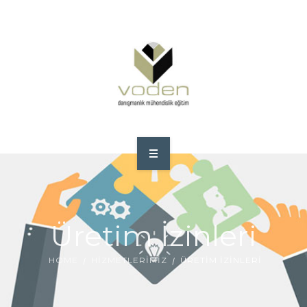
ANA SAYFA
HAKKIMIZDA
Üretim İzinleri
HIZMETLERIMIZ
HOME
HIZMETLERIMIZ
ÜRETIM İZINLERI
STANDARTLAR
REFERANSLAR