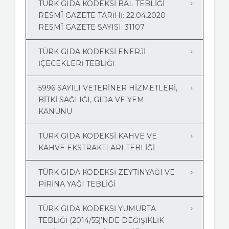
TÜRK GIDA KODEKSİ BAL TEBLİĞİ
RESMÎ GAZETE TARIHI: 22.04.2020
RESMÎ GAZETE SAYISI: 31107
TÜRK GIDA KODEKSI ENERJI
İÇECEKLERI TEBLIĞI
5996 SAYILI VETERINER HIZMETLERI,
BITKI SAĞLIĞI, GIDA VE YEM
KANUNU
TÜRK GIDA KODEKSI KAHVE VE
KAHVE EKSTRAKTLARI TEBLIĞI
TÜRK GIDA KODEKSI ZEYTINYAĞI VE
PIRINA YAĞI TEBLIĞI
TÜRK GIDA KODEKSI YUMURTA
TEBLIĞI (2014/55)’NDE DEĞIŞIKLIK