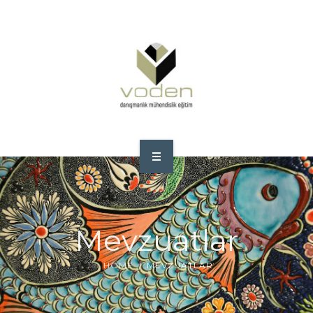
ANA SAYFA
HAKKIMIZDA
Mevzuatlar
HIZMETLERIMIZ
HOME
MEVZUATLAR
STANDARTLAR
REFERANSLAR