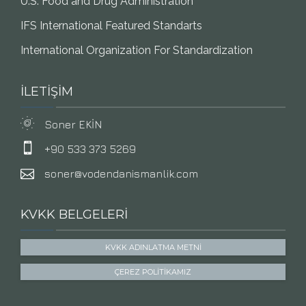
U.S. Food and Drug Administration
IFS International Featured Standarts
International Organization For Standardization
İLETİŞİM
Soner EKİN
+90 533 373 5269
soner@vodendanismanlik.com
KVKK BELGELERI
KVKK ADINLATMA METNI
ÇEREZ POLITIKAMIZ